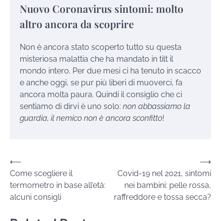
Nuovo Coronavirus sintomi: molto
altro ancora da scoprire
Non è ancora stato scoperto tutto su questa
misteriosa malattia che ha mandato in tilt il
mondo intero. Per due mesi ci ha tenuto in scacco
e anche oggi, se pur più liberi di muoverci, fa
ancora molta paura. Quindi il consiglio che ci
sentiamo di dirvi è uno solo:
non abbassiamo la
guardia, il nemico non è ancora sconfitto
!
Navigazione
⟵
⟶
Come scegliere il
Covid-19 nel 2021, sintomi
articoli
termometro in base all’età:
nei bambini: pelle rossa,
alcuni consigli
raffreddore e tossa secca?